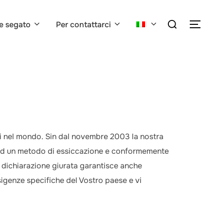
Cerca
e segato
Per contattarci
APRI
per:
esi nel mondo. Sin dal novembre 2003 la nostra
i ad un metodo di essiccazione e conformemente
a dichiarazione giurata garantisce anche
sigenze specifiche del Vostro paese e vi