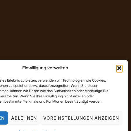
Einwilligung verwalten
ales Erlebnis zu bieten, verwenden wir Technologien wie Cookies,
onen zu speichern bzw. darauf zuzugreifen. Wenn Sie diesen
mmen, können wir Daten wie das Surfverhalten oder eindeutige IDs
verarbeiten. Wenn Sie Ihre Einwilligung nicht erteilen oder
en bestimmte Merkmale und Funktionen beeinträchtigt werden.
EN
ABLEHNEN
VOREINSTELLUNGEN ANZEIGEN