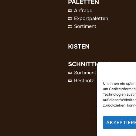
PALETTEN
Anfrage
Exportpaletten
Sortiment
KISTEN
SCHNITTHOLZ
Sortiment
Restholz
Um Ihnen ein optim
um Geräteinformati
Technologien zusti
auf dieser Website 
zurückziehen, könn
AKZEPTIER