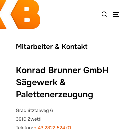
Zum
Suchen
Inhalt
SEIT
nach:
springen
Mitarbeiter & Kontakt
Konrad Brunner GmbH
Sägewerk &
Palettenerzeugung
Gradnitztalweg 6
3910 Zwettl
Telefon:
+ 43 2822 524 01